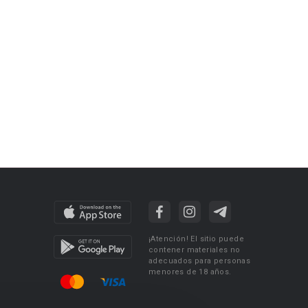
¡Atención! El sitio puede
contener materiales no
adecuados para personas
menores de 18 años.