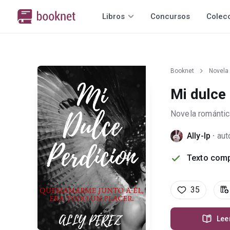
Libros
Concursos
Colec
Booknet
Novela
Mi dulce
Novela romántic
Ally-lp
·
aut
Texto comp
35
Lee