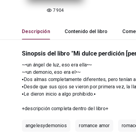
7 904
Descripción
Contenido del libro
Comen
Sinopsis del libro "Mi dulce perdición [p
~•un ángel de luz, eso era ella•~
~•un demonio, eso era el•~
▪Dos almas completamente diferentes, pero tenían alg
▪Desde que sus ojos se vieron por primera vez, la l
▪Le dieron inicio a algo prohibido.▪
+descripción completa dentro del libro+
angelesydemonios
romance amor
romace