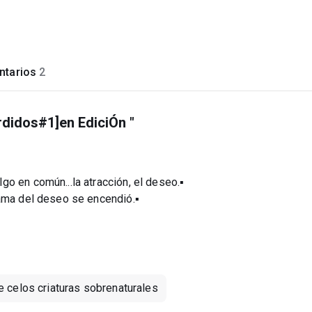
tarios
2
erdidos#1]en EdiciÓn "
o en común...la atracción, el deseo.▪
lama del deseo se encendió.▪
 celos criaturas sobrenaturales