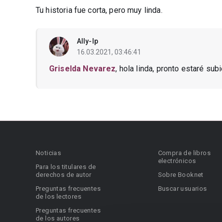
Tu historia fue corta, pero muy linda.
Ally-lp
16.03.2021, 03:46:41
Griselda Nevarez
, hola linda, pronto estaré su
Noticias
Compra de libros
electrónicos
Para los titulares de
derechos de autor
Sobre Booknet
Preguntas frecuentes
Buscar usuarios
de los lectores
Preguntas frecuentes
de los autores