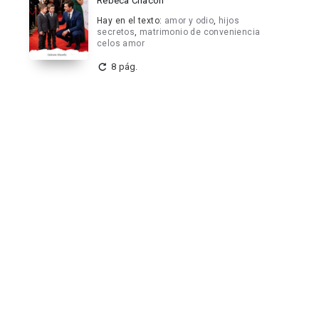
Rebeca Chacón
Hay en el texto:
amor y odio
,
hijos
secretos
,
matrimonio de conveniencia
celos amor
8 pág.