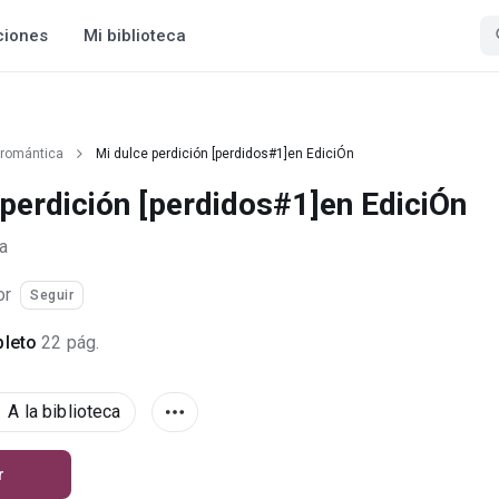
ciones
Mi biblioteca
 romántica
Mi dulce perdición [perdidos#1]en EdiciÓn
 perdición [perdidos#1]en EdiciÓn
a
or
Seguir
leto
22 pág.
A la biblioteca
r