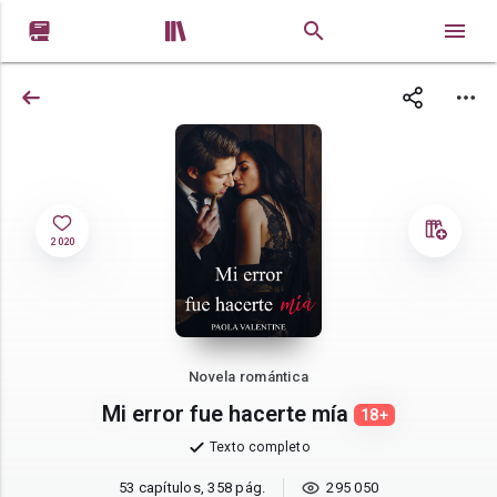


2 020
Novela romántica
Mi error fue hacerte mía
18+
Texto completo
53 capítulos, 358 pág.
295 050