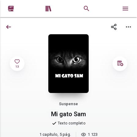


13
Suspense
Mi gato Sam
Texto completo
1 capítulo, 5 pág.
1 123