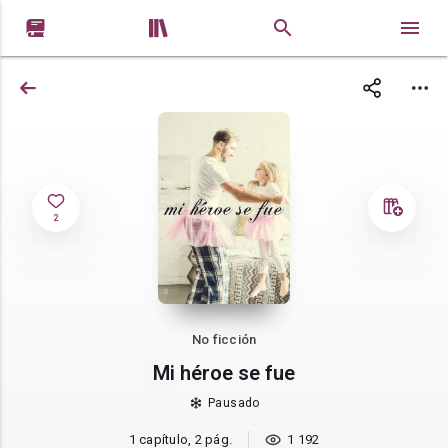


2
No ficción
Mi héroe se fue
Pausado
1 capítulo, 2 pág.
1 192