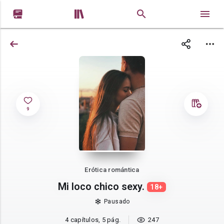


9
Erótica romántica
Mi loco chico sexy.
18+
Pausado
4 capítulos, 5 pág.
247