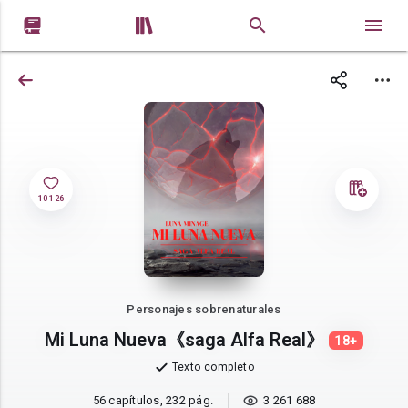


10 126
Personajes sobrenaturales
Mi Luna Nueva《saga Alfa Real》
18+
Texto completo
56 capítulos, 232 pág.
3 261 688