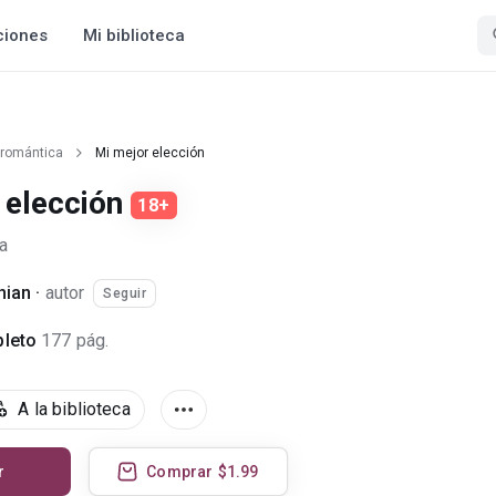
ciones
Mi biblioteca
 romántica
Mi mejor elección
 elección
18+
a
nian
·
autor
Seguir
leto
177 pág.
A la biblioteca
r
Comprar
$1.99