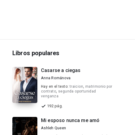
Libros populares
Casarse a ciegas
Anna Románova
Hay en el texto:
traicion
,
matrimonio por
contrato
,
segunda oportunidad
venganza
192 pág.
Mi esposo nunca me amó
Ashleh Queen