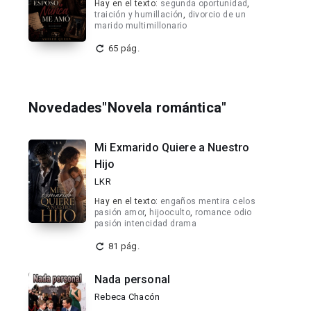
Hay en el texto:
segunda oportunidad
,
traición y humillación
,
divorcio de un
marido multimillonario
65 pág.
Novedades"Novela romántica"
Mi Exmarido Quiere a Nuestro
Hijo
LKR
Hay en el texto:
engaños mentira celos
pasión amor
,
hijooculto
,
romance odio
pasión intencidad drama
81 pág.
Nada personal
Rebeca Chacón