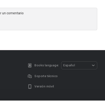
jar un comentario
Books language:
Español
Soporte técnico
Versión móvil