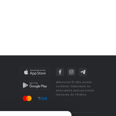
¡Atención! El sitio puede
contener materiales no
adecuados para personas
menores de 18 años.