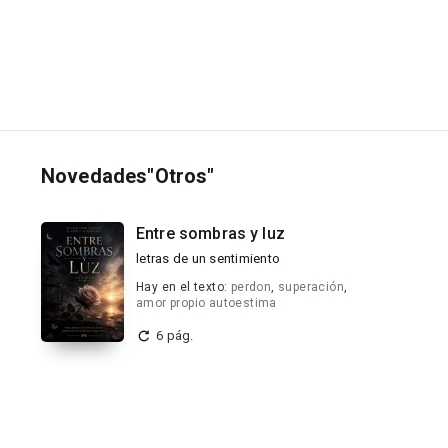
Novedades"Otros"
Entre sombras y luz
letras de un sentimiento
Hay en el texto:
perdon
,
superación
,
amor propio autoestima
6 pág.