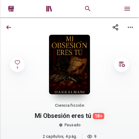


3
Ciencia ficción
Mi Obsesión eres tú
18+
Pausado
2 capítulos, 4 pág.
9