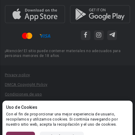
¡Atención! El sitio puede contener materiales no adecuados para
personas menores de 18 años.
Privacy policy
DMCA Copyright Policy
Condiciones de uso
Acuerdo de Privacidad
Uso de Cookies
Reglas para la publicación de libros
Con el fin de proporcionar una mejor experiencia de usuario,
recopilamos y utilizamos cookies. Si continúa navegando por
Área RR.PP.: pr@booknet.com
nuestro sitio web, acepta la recopilación y el uso de cookies.