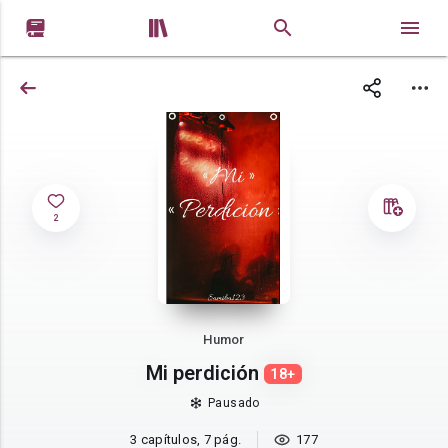


2
Humor
Mi perdición
18+
Pausado
3 capítulos, 7 pág.
177