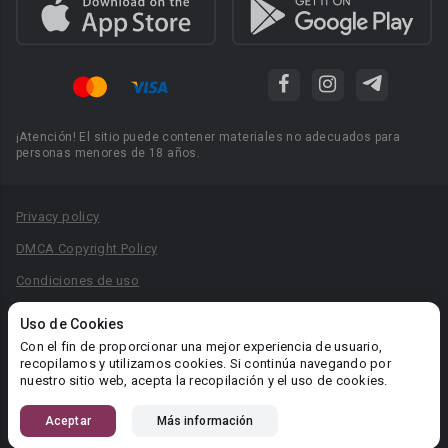
¡Atención! El sitio puede contener materiales no adecuados para
personas menores de 18 años.
Privacy policy
DMCA Copyright Policy
Condiciones de uso
Acuerdo de Privacidad
Uso de Cookies
Reglas para la publicación de libros
Con el fin de proporcionar una mejor experiencia de usuario,
recopilamos y utilizamos cookies. Si continúa navegando por
Área RR.PP.: pr@booknet.com
nuestro sitio web, acepta la recopilación y el uso de cookies.
Aceptar
Más información
© 2026 Booknet. Todos los derechos reservados.