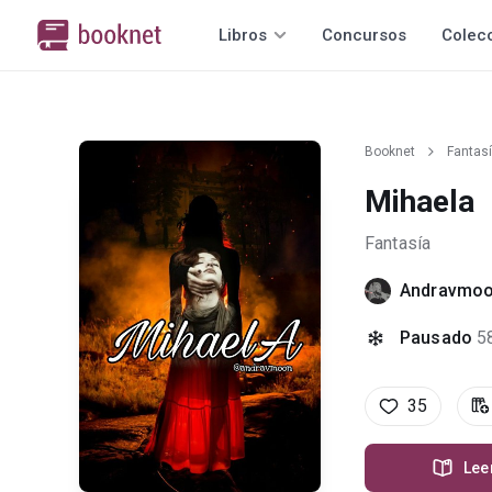
Libros
Concursos
Colec
Booknet
Fantas
Mihaela
Fantasía
Andravmo
Pausado
5
35
Lee