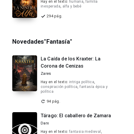
Hay en el texto:
humana
,
familia
inesperada
,
alfa y bebé
294 pág.
Novedades"Fantasía"
La Caída de los Kraxter: La
Corona de Cenizas
Zares
Hay en el texto:
intriga política
,
conspiración política
,
fantasía épica y
política
94 pág.
Tárago: El caballero de Zamara
Darx
Hay en el texto:
fantasia medieval
,