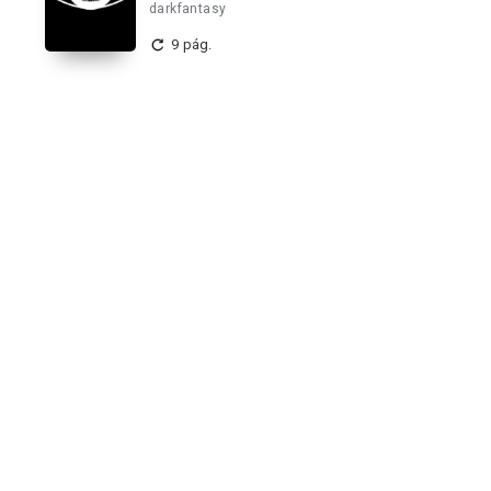
darkfantasy
9 pág.