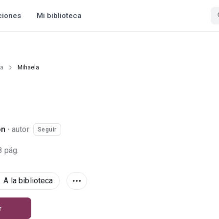
ciones
Mi biblioteca
ía
Mihaela
on
·
autor
Seguir
8 pág.
A la biblioteca
r