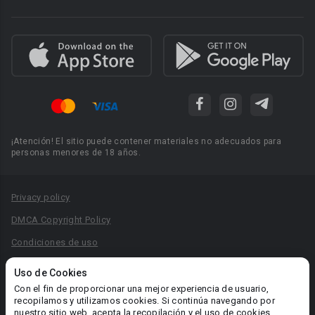
¡Atención! El sitio puede contener materiales no adecuados para
personas menores de 18 años.
Privacy policy
DMCA Copyright Policy
Condiciones de uso
Acuerdo de Privacidad
Uso de Cookies
Reglas para la publicación de libros
Con el fin de proporcionar una mejor experiencia de usuario,
recopilamos y utilizamos cookies. Si continúa navegando por
Área RR.PP.: pr@booknet.com
nuestro sitio web, acepta la recopilación y el uso de cookies.