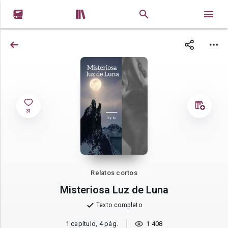


31
Relatos cortos
Misteriosa Luz de Luna
Texto completo
1 capítulo, 4 pág.
1 408