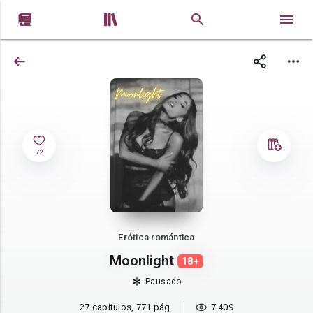


72
Erótica romántica
Moonlight
18+
Pausado
27 capítulos, 771 pág.
7 409