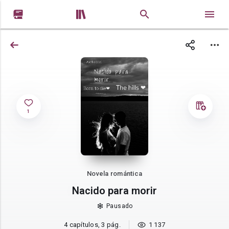


1
Novela romántica
Nacido para morir
Pausado
4 capítulos, 3 pág.
1 137