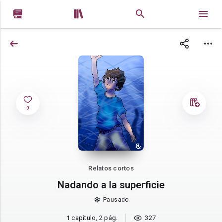


0
Relatos cortos
Nadando a la superficie
Pausado
1 capítulo, 2 pág.
327