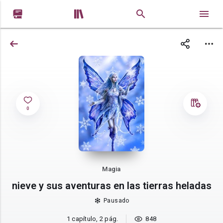


0
Magia
nieve y sus aventuras en las tierras heladas
Pausado
1 capítulo, 2 pág.
848