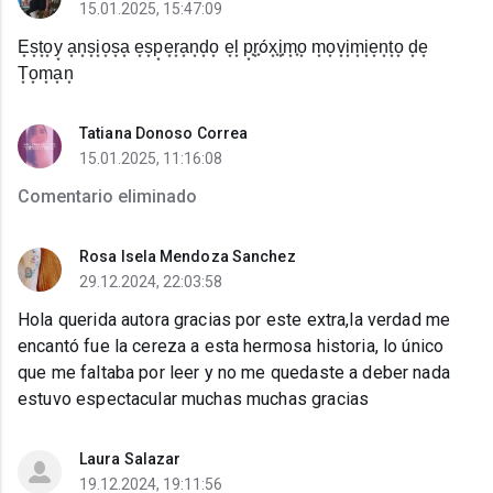
15.01.2025, 15:47:09
E͙s͙t͙o͙y͙ a͙n͙s͙i͙o͙s͙a͙ e͙s͙p͙e͙r͙a͙n͙d͙o͙ e͙l͙ p͙͙r͙͙óx͙͙i͙͙m͙͙o͙ m͙o͙v͙i͙m͙i͙e͙n͙t͙o͙ d͙e͙
T͙o͙m͙a͙n͙
Tatiana Donoso Correa
15.01.2025, 11:16:08
Comentario eliminado
Rosa Isela Mendoza Sanchez
29.12.2024, 22:03:58
Hola querida autora gracias por este extra,la verdad me
encantó fue la cereza a esta hermosa historia, lo único
que me faltaba por leer y no me quedaste a deber nada
estuvo espectacular muchas muchas gracias
Laura Salazar
19.12.2024, 19:11:56