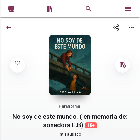


1
Paranormal
No soy de este mundo. ( en memoria de:
soñadora L.B)
18+
Pausado