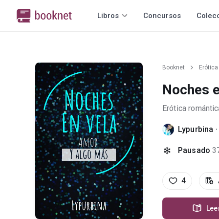
Libros
Concursos
Colec
Booknet
Erótica
Noches e
Erótica romántic
Lypurbina
Pausado
3
4
Lee