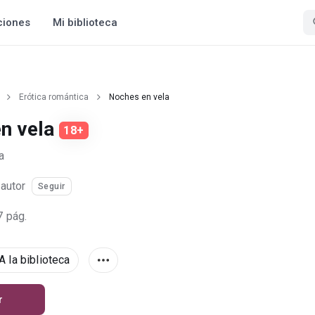
ciones
Mi biblioteca
Erótica romántica
Noches en vela
n vela
18+
a
·
autor
Seguir
7 pág.
A la biblioteca
r