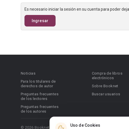
Es necesario iniciar la sesión en su cuenta para poder de
Ingresar
Noticias
Compra de libros
electrónicos
Para los titulares de
derechos de autor
Sobre Booknet
Preguntas frecuentes
Buscar usuarios
de los lectores
Preguntas frecuentes
de los autores
Uso de Cookies
© 2026 Booknet. Todos los derechos reservados.