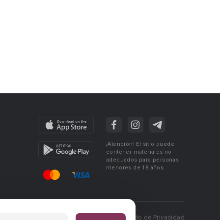
¡Atención! El sitio puede
contener materiales no
adecuados para personas
menores de 18 años.
 Policy
Condiciones de uso
Acuerdo de Privacidad