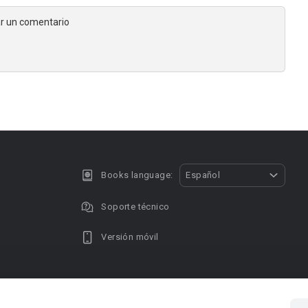
jar un comentario
Books language:
Español
Soporte técnico
Versión móvil
Privacy policy
DMCA Copyright