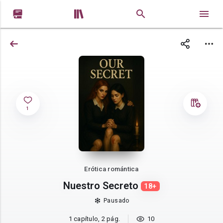


1
Erótica romántica
Nuestro Secreto
18+
Pausado
1 capítulo, 2 pág.
10