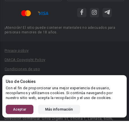
¡Atención! El sitio puede contener materiales no adecuados para
personas menores de 18 años.
Privacy policy
DMCA Copyright Policy
Condiciones de uso
Acuerdo de Privacidad
Uso de Cookies
Reglas para la publicación de libros
Con el fin de proporcionar una mejor experiencia de usuario,
recopilamos y utilizamos cookies. Si continúa navegando por
Área RR.PP.: pr@booknet.com
nuestro sitio web, acepta la recopilación y el uso de cookies.
Aceptar
Más información
© 2026 Booknet. Todos los derechos reservados.
Dirección comercial: Griva Digeni 51, oficina 1, Larnaca, 6036,
Chipre