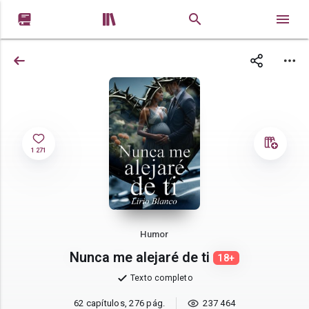


1 271
Humor
Nunca me alejaré de ti
18+
Texto completo
62 capítulos, 276 pág.
237 464