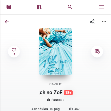


14
Chick lit
¡oh no ZoÉ
18+
Pausado
4 capítulos, 10 pág.
457