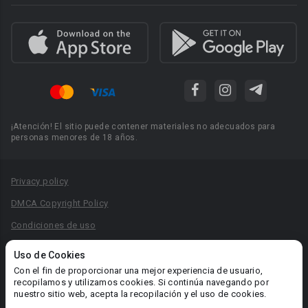
¡Atención! El sitio puede contener materiales no adecuados para
personas menores de 18 años.
Privacy policy
DMCA Copyright Policy
Condiciones de uso
Acuerdo de Privacidad
Uso de Cookies
Reglas para la publicación de libros
Con el fin de proporcionar una mejor experiencia de usuario,
recopilamos y utilizamos cookies. Si continúa navegando por
Área RR.PP.: pr@booknet.com
nuestro sitio web, acepta la recopilación y el uso de cookies.