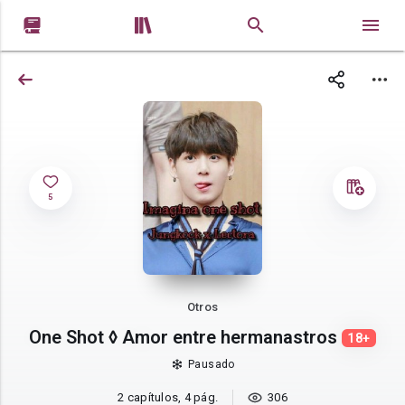


5
Otros
One Shot ◊ Amor entre hermanastros
18+
Pausado
2 capítulos, 4 pág.
306