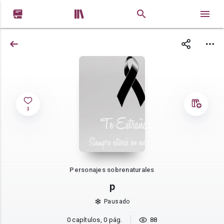


3
Personajes sobrenaturales
p
Pausado
0 capítulos, 0 pág.
88