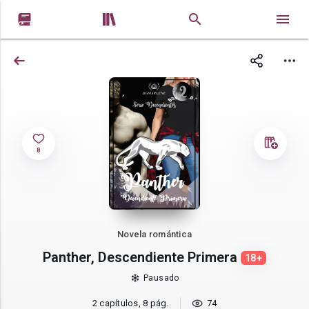


8
Novela romántica
Panther, Descendiente Primera
18+
Pausado
2 capítulos, 8 pág.
74