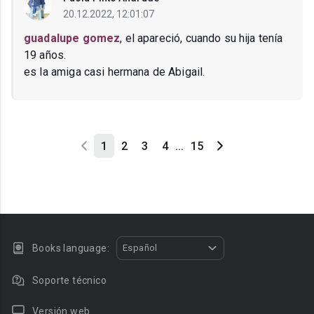
20.12.2022, 12:01:07
guadalupe gomez
, el apareció, cuando su hija tenía
19 años.
es la amiga casi hermana de Abigail.
1
2
3
4
...
15
Books language:
Español
Soporte técnico
Versión web