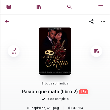


315
Erótica romántica
Pasión que mata (libro 2)
18+
Texto completo
61 capítulos, 460 pág.
37 664