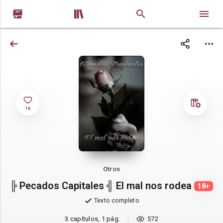


16
Otros
╠ Pecados Capitales ╣ El mal nos rodea
18+
Texto completo
3 capítulos, 1 pág.
572