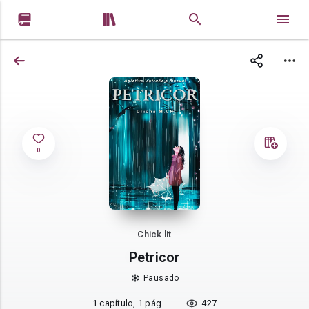


0
Chick lit
Petricor
Pausado
1 capítulo, 1 pág.
427