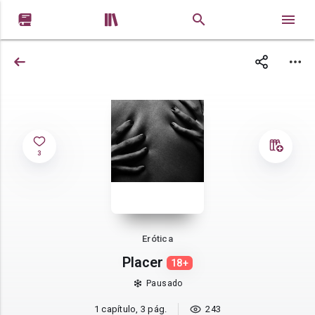


3
Erótica
Placer
18+
Pausado
1 capítulo, 3 pág.
243