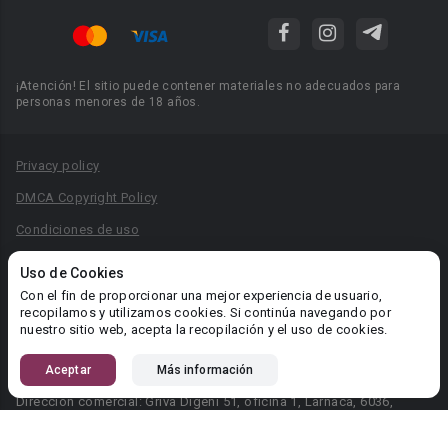
¡Atención! El sitio puede contener materiales no adecuados para
personas menores de 18 años.
Privacy policy
DMCA Copyright Policy
Condiciones de uso
Acuerdo de Privacidad
Uso de Cookies
Reglas para la publicación de libros
Con el fin de proporcionar una mejor experiencia de usuario,
recopilamos y utilizamos cookies. Si continúa navegando por
Área RR.PP.: pr@booknet.com
nuestro sitio web, acepta la recopilación y el uso de cookies.
Aceptar
Más información
© 2026 Booknet. Todos los derechos reservados.
Dirección comercial: Griva Digeni 51, oficina 1, Larnaca, 6036,
Chipre