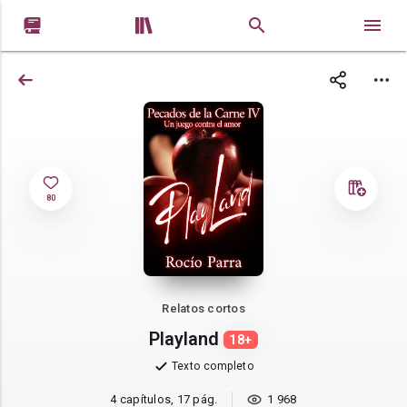


80
Relatos cortos
Playland
18+
Texto completo
4 capítulos, 17 pág.
1 968