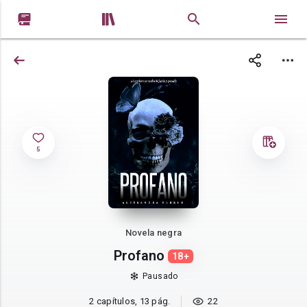


5
Novela negra
Profano
18+
Pausado
2 capítulos, 13 pág.
22