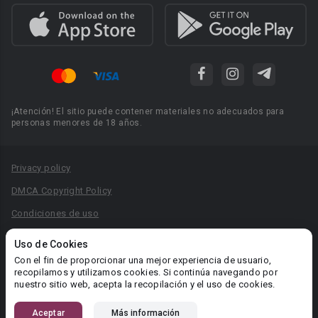
¡Atención! El sitio puede contener materiales no adecuados para
personas menores de 18 años.
Privacy policy
DMCA Copyright Policy
Condiciones de uso
Acuerdo de Privacidad
Uso de Cookies
Reglas para la publicación de libros
Con el fin de proporcionar una mejor experiencia de usuario,
recopilamos y utilizamos cookies. Si continúa navegando por
Área RR.PP.: pr@booknet.com
nuestro sitio web, acepta la recopilación y el uso de cookies.
Aceptar
Más información
© 2026 Booknet. Todos los derechos reservados.