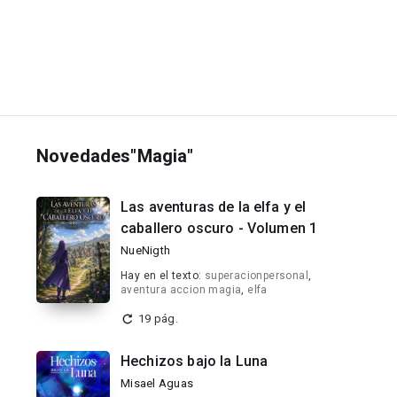
Novedades"Magia"
Las aventuras de la elfa y el
caballero oscuro - Volumen 1
NueNigth
Hay en el texto:
superacionpersonal
,
aventura accion magia
,
elfa
19 pág.
Hechizos bajo la Luna
Misael Aguas