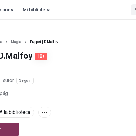
ciones
Mi biblioteca
ía
Magia
Puppet | D.Malfoy
 D.Malfoy
18+
·
autor
Seguir
 pág.
A la biblioteca
r