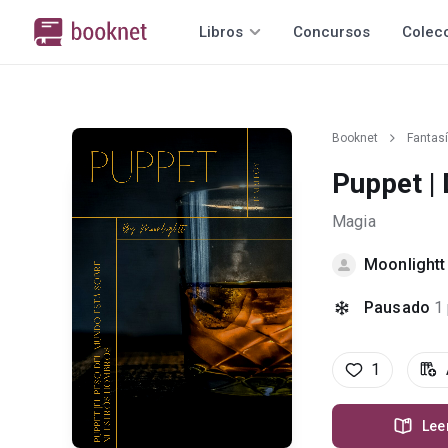
Libros
Concursos
Colec
Booknet
Fantas
Puppet |
Magia
Moonlightt
Pausado
1
1
Lee