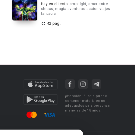
Hay en el texto:
amor lgbt
,
amor entre
chicos
,
magia aventuras accion viajes
fantacia
42 pág.
¡Atención! El sitio puede
contener materiales no
adecuados para personas
menores de 18 años.