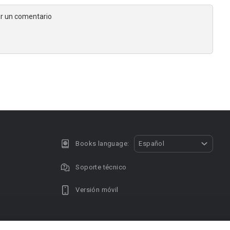
jar un comentario
Books language:
Español
Soporte técnico
Versión móvil