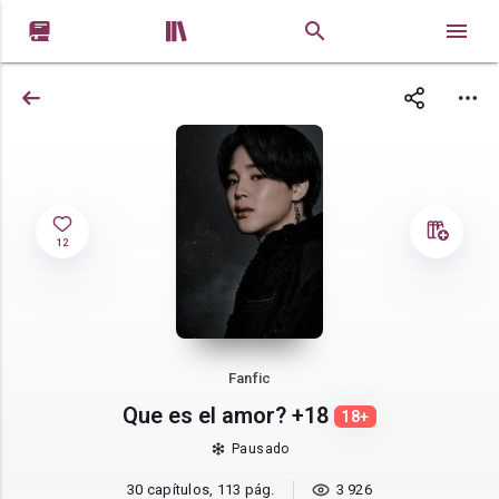


12
Fanfic
Que es el amor? +18
18+
Pausado
30 capítulos, 113 pág.
3 926