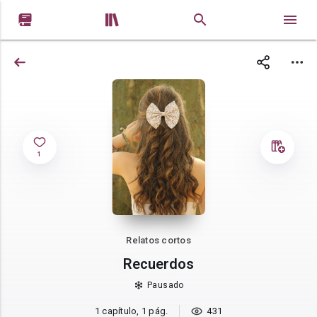


1
Relatos cortos
Recuerdos
Pausado
1 capítulo, 1 pág.
431