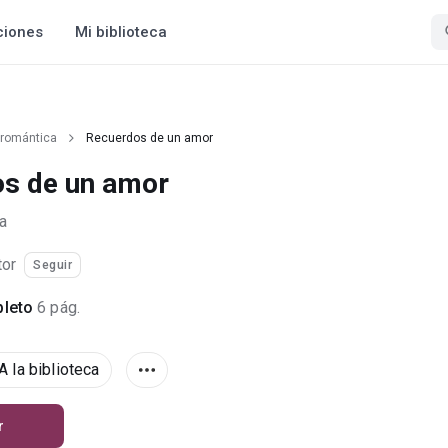
ciones
Mi biblioteca
 romántica
Recuerdos de un amor
s de un amor
a
tor
Seguir
leto
6 pág.
A la biblioteca
r