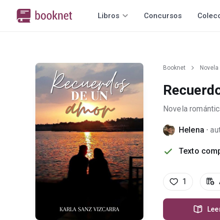
Libros
Concursos
Colec
Booknet
Novela
Recuerdo
Novela romántic
Helena
·
au
Texto comp
1
Lee