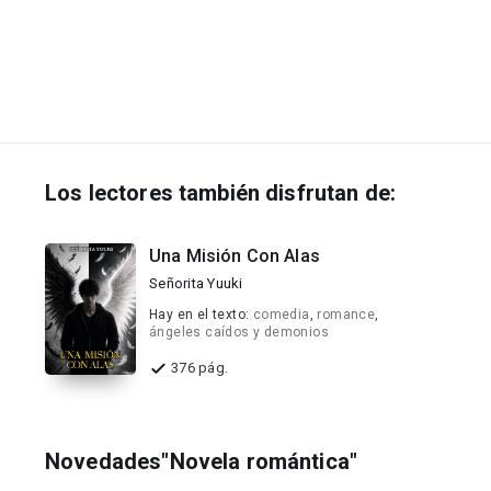
Los lectores también disfrutan de:
Una Misión Con Alas
Señorita Yuuki
Hay en el texto:
comedia
,
romance
,
ángeles caídos y demonios
376 pág.
Novedades"Novela romántica"