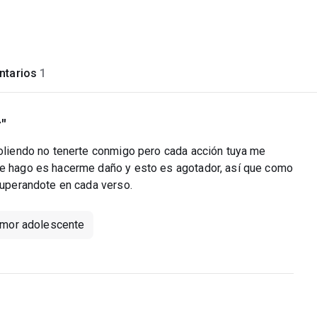
tarios
1
"
doliendo no tenerte conmigo pero cada acción tuya me
que hago es hacerme daño y esto es agotador, así que como
 superandote en cada verso.
mor adolescente