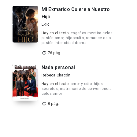
Mi Exmarido Quiere a Nuestro
Hijo
LKR
Hay en el texto:
engaños mentira celos
pasión amor
,
hijooculto
,
romance odio
pasión intencidad drama
76 pág.
Nada personal
Rebeca Chacón
Hay en el texto:
amor y odio
,
hijos
secretos
,
matrimonio de conveniencia
celos amor
8 pág.