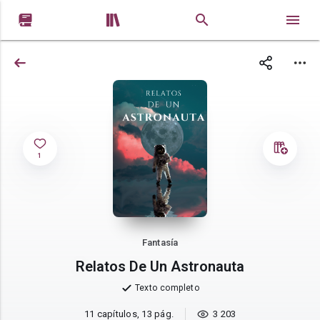


1
Fantasía
Relatos De Un Astronauta
Texto completo
11 capítulos, 13 pág.
3 203