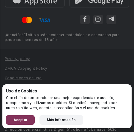
¡Atención! El sitio puede contener materiales no adecuados para
personas menores de 18 años.
Privacy policy
DMCA Copyright Policy
Condiciones de uso
Acuerdo de Privacidad
Uso de Cookies
Reglas para la publicación de libros
Con el fin de proporcionar una mejor experiencia de usuario,
recopilamos y utilizamos cookies. Si continúa navegando por
Área RR.PP.: pr@booknet.com
nuestro sitio web, acepta la recopilación y el uso de cookies.
Aceptar
Más información
© 2026 Booknet. Todos los derechos reservados.
Dirección comercial: Griva Digeni 51, oficina 1, Larnaca, 6036,