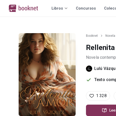
Libros
Concursos
Colec
Booknet
Novela
Rellenit
Novela contemp
Lulú Vázq
Texto comp
1 328
Lee