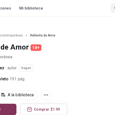
ciones
Mi biblioteca
 contemporánea
Rellenita de Amor
a de Amor
18+
oránea
uez
·
autor
Seguir
leto
191 pág.
A la biblioteca
r
Comprar
$1.99