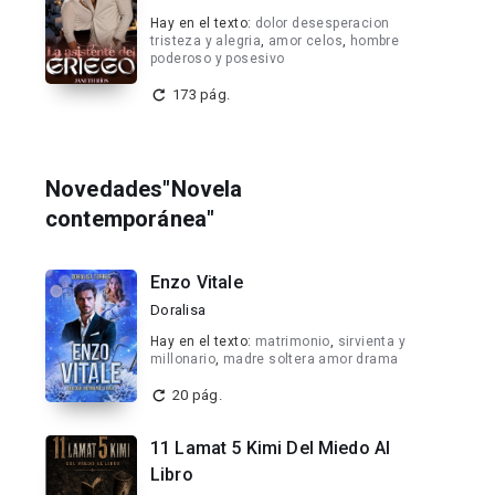
Hay en el texto:
dolor desesperacion
tristeza y alegria
,
amor celos
,
hombre
poderoso y posesivo
173 pág.
Novedades"Novela
contemporánea"
Enzo Vitale
Doralisa
Hay en el texto:
matrimonio
,
sirvienta y
millonario
,
madre soltera amor drama
20 pág.
11 Lamat 5 Kimi Del Miedo Al
Libro