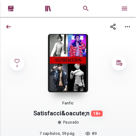


3
Fanfic
Satisfacci&oacute;n
18+
Pausado
7 capítulos, 59 pág.
89