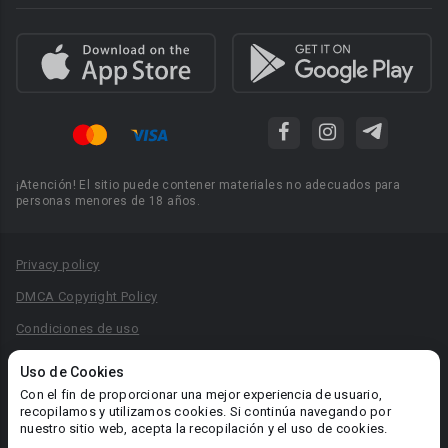
¡Atención! El sitio puede contener materiales no adecuados para
personas menores de 18 años.
Privacy policy
DMCA Copyright Policy
Condiciones de uso
Acuerdo de Privacidad
Uso de Cookies
Reglas para la publicación de libros
Con el fin de proporcionar una mejor experiencia de usuario,
recopilamos y utilizamos cookies. Si continúa navegando por
Área RR.PP.: pr@booknet.com
nuestro sitio web, acepta la recopilación y el uso de cookies.