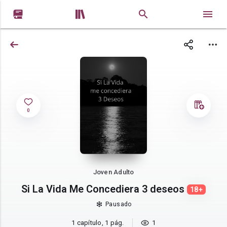


0
Joven Adulto
Si La Vida Me Concediera 3 deseos
18+
Pausado
1 capítulo, 1 pág.
1