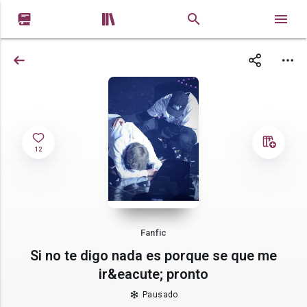


12
Fanfic
Si no te digo nada es porque se que me
ir&eacute; pronto
Pausado