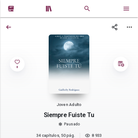


8
Joven Adulto
Siempre Fuiste Tu
Pausado
34 capítulos, 50 pág.
8 933