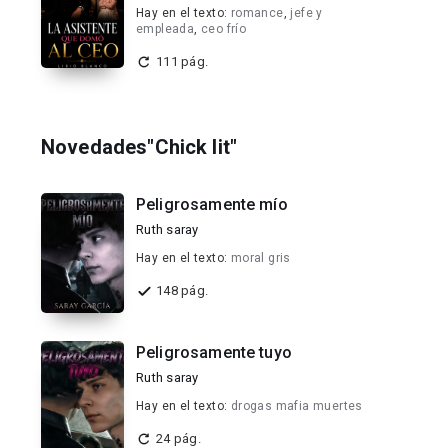
Hay en el texto:
romance
,
jefe y
empleada
,
ceo frío
111 pág.
Novedades"Chick lit"
Peligrosamente mío
Ruth saray
Hay en el texto:
moral gris
148 pág.
Peligrosamente tuyo
Ruth saray
Hay en el texto:
drogas mafia muertes
24 pág.