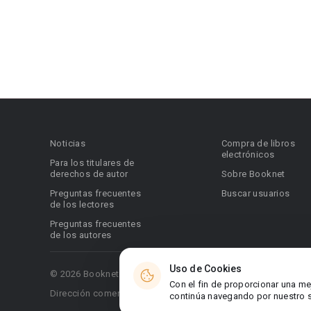
Noticias
Compra de libros
electrónicos
Para los titulares de
derechos de autor
Sobre Booknet
Preguntas frecuentes
Buscar usuarios
de los lectores
Preguntas frecuentes
de los autores
Uso de Cookies
© 2026 Booknet. Todos los derechos reservados.
Con el fin de proporcionar una me
Dirección comercial: Griva Digeni 51, oficina 1, Larnaca, 6036
continúa navegando por nuestro si