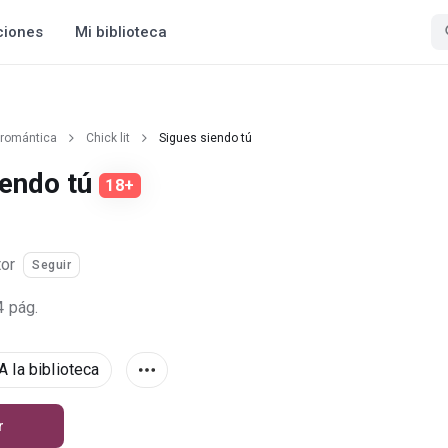
ciones
Mi biblioteca
 romántica
Chick lit
Sigues siendo tú
iendo tú
18+
tor
Seguir
4 pág.
A la biblioteca
r