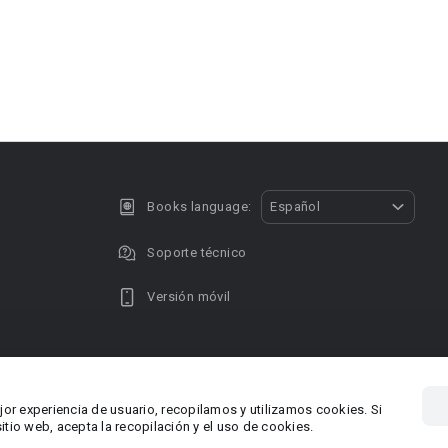
Books language:
Español
Soporte técnico
Versión móvil
Privacy policy
DMCA Copyright
jor experiencia de usuario, recopilamos y utilizamos cookies. Si
, Chipre
Área RR.P
tio web, acepta la recopilación y el uso de cookies.