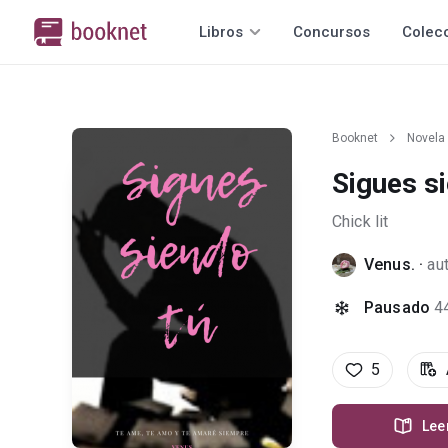
Libros
Concursos
Colec
Booknet
Novela
Sigues s
Chick lit
Venus.
·
au
Pausado
4
5
Lee