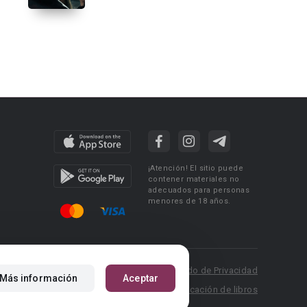
¡Atención! El sitio puede
contener materiales no
adecuados para personas
menores de 18 años.
 Policy
Condiciones de uso
Acuerdo de Privacidad
Más información
Aceptar
P.: pr@booknet.com
Reglas para la publicación de libros