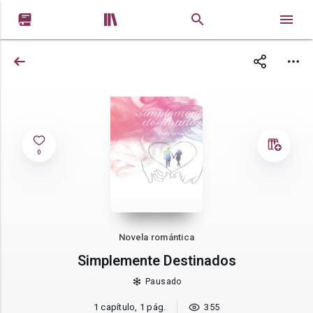


0
Novela romántica
Simplemente Destinados
Pausado
1 capítulo, 1 pág.
355