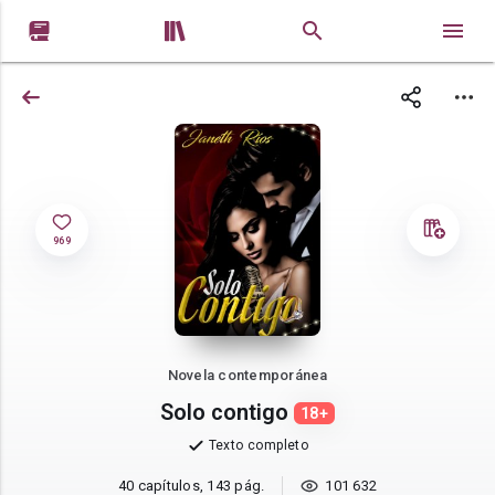


969
Novela contemporánea
Solo contigo
18+
Texto completo
40 capítulos, 143 pág.
101 632