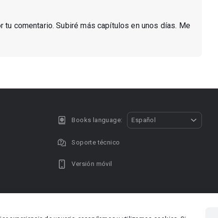
or tu comentario. Subiré más capítulos en unos días. Me
Books language:
Español
Soporte técnico
Versión móvil
Privacy policy
DMCA Copyright