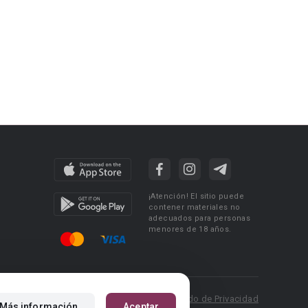
¡Atención! El sitio puede
contener materiales no
adecuados para personas
menores de 18 años.
 Policy
Condiciones de uso
Acuerdo de Privacidad
Más información
Aceptar