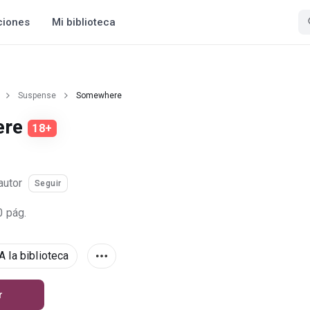
ciones
Mi biblioteca
Suspense
Somewhere
ere
18+
autor
Seguir
0 pág.
A la biblioteca
r