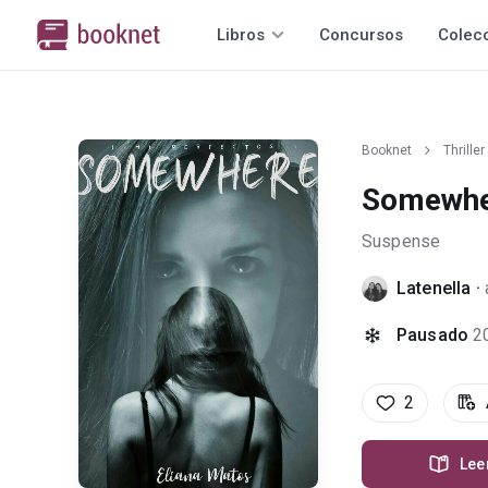
Libros
Concursos
Colec
Booknet
Thriller
Somewh
Suspense
Latenella
·
Pausado
2
2
Lee