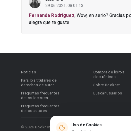
29.06.2021, 08:01:13
Fernanda Rodriguez
, Wow, en serio? Gracias p
alegra que te guste
Noticias
Compra de libros
electrónicos
Para los titulares de
derechos de autor
Sobre Booknet
Preguntas frecuentes
Buscar usuarios
de los lectores
Preguntas frecuentes
de los autores
Uso de Cookies
© 2026 Booknet. Todos los derechos reservados.