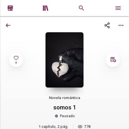


0
Novela romántica
somos 1
Pausado
1 capítulo, 2 pág.
778