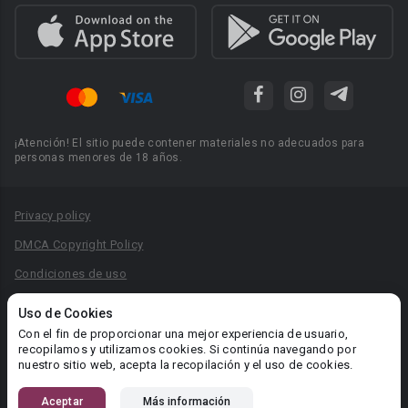
¡Atención! El sitio puede contener materiales no adecuados para
personas menores de 18 años.
Privacy policy
DMCA Copyright Policy
Condiciones de uso
Acuerdo de Privacidad
Uso de Cookies
Reglas para la publicación de libros
Con el fin de proporcionar una mejor experiencia de usuario,
recopilamos y utilizamos cookies. Si continúa navegando por
Área RR.PP.: pr@booknet.com
nuestro sitio web, acepta la recopilación y el uso de cookies.
Aceptar
Más información
© 2026 Booknet. Todos los derechos reservados.