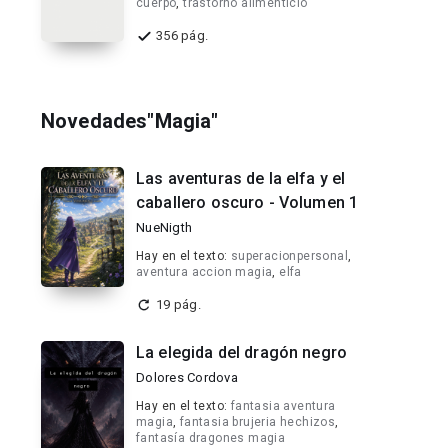
cuerpo
,
trastorno alimenticio
356 pág.
Novedades"Magia"
Las aventuras de la elfa y el
caballero oscuro - Volumen 1
NueNigth
Hay en el texto:
superacionpersonal
,
aventura accion magia
,
elfa
19 pág.
La elegida del dragón negro
Dolores Cordova
Hay en el texto:
fantasia aventura
magia
,
fantasia brujeria hechizos
,
fantasía dragones magia