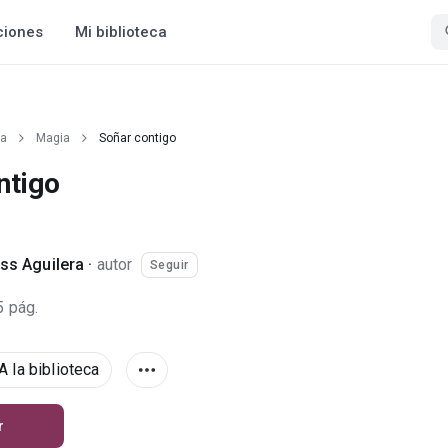
ciones
Mi biblioteca
ía
Magia
Soñar contigo
ntigo
iss Aguilera
·
autor
Seguir
5 pág.
A la biblioteca
r