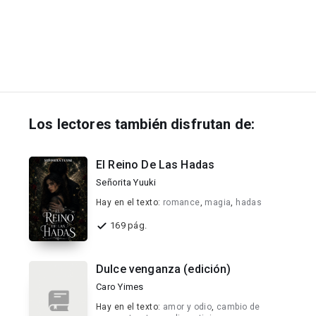
Los lectores también disfrutan de:
El Reino De Las Hadas
Señorita Yuuki
Hay en el texto:
romance
,
magia
,
hadas
169 pág.
Dulce venganza (edición)
Caro Yimes
Hay en el texto:
amor y odio
,
cambio de