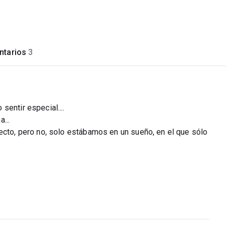
tarios
3
entir especial....
...
ecto, pero no, solo estábamos en un sueño, en el que sólo