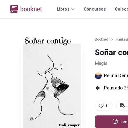
Libros
Concursos
Colec
Booknet
Fantas
Soñar co
Magia
Reiina Den
Pausado
2
6
Lee