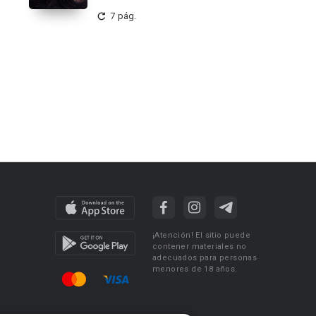
7 pág.
¡Atención! El sitio puede
contener materiales no
adecuados para personas
menores de 18 años.