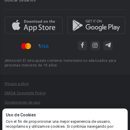
Buscar usuarios
¡Atención! El sitio puede contener materiales no adecuados para
personas menores de 18 años.
Privacy policy
DMCA Copyright Policy
Condiciones de uso
Acuerdo de Privacidad
Uso de Cookies
Reglas para la publicación de libros
Con el fin de proporcionar una mejor experiencia de usuario,
recopilamos y utilizamos cookies. Si continúa navegando por