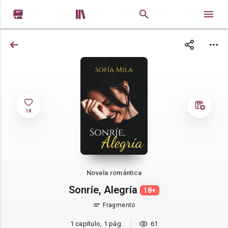


18
Novela romántica
Sonríe, Alegría
18+
Fragmento
1 capítulo, 1 pág.
61