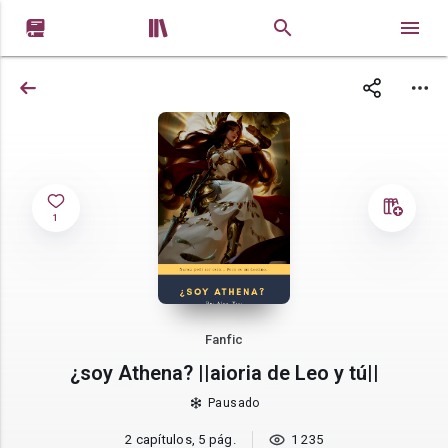


1
Fanfic
¿soy Athena? ||aioria de Leo y tú||
Pausado
2 capítulos, 5 pág.
1 235